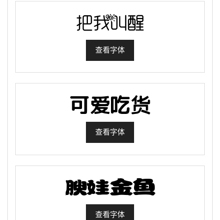
查看字体
查看字体
查看字体