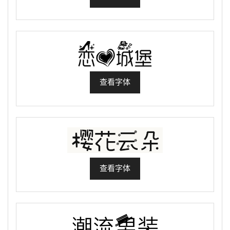
查看字体
查看字体