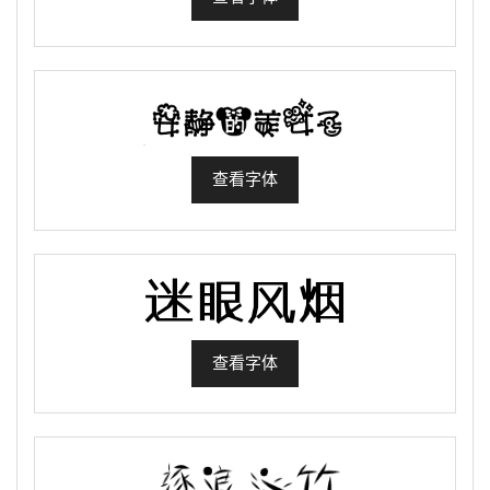
查看字体
查看字体