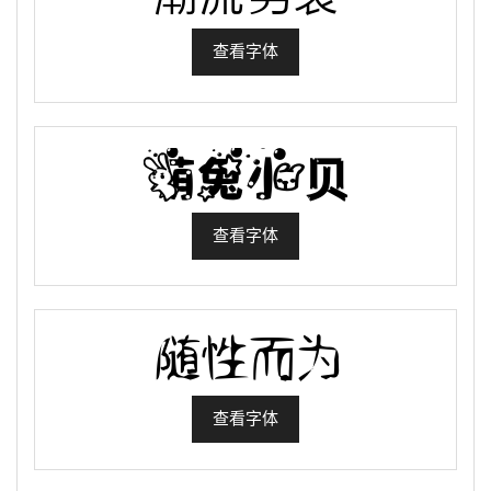
查看字体
查看字体
查看字体