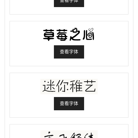
查看字体
查看字体
查看字体