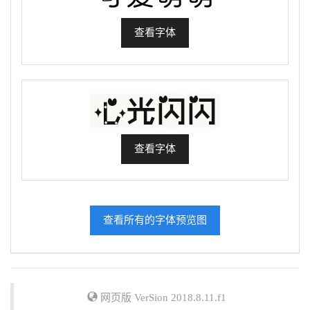
查看字体
查看字体
查看所有的字体预览图
网页版 VerSion 2018.8.11.f1