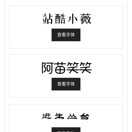
查看字体
查看字体