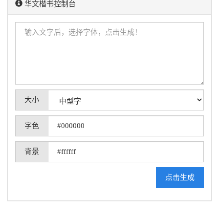
华文楷书控制台
大小
字色
背景
点击生成