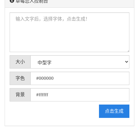
草莓恋人控制台
大小
字色
背景
点击生成