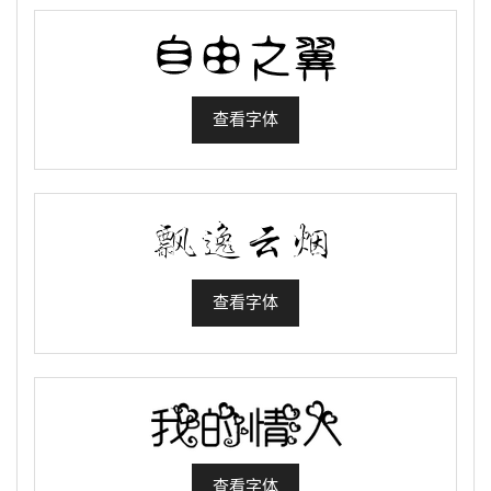
查看字体
查看字体
查看字体