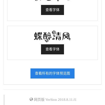
查看字体
查看字体
查看所有的字体预览图
网页版 VerSion 2018.8.11.f1