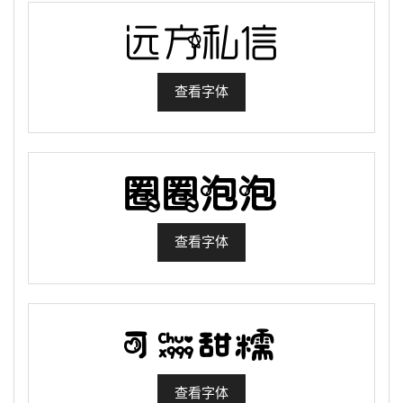
查看字体
查看字体
查看字体