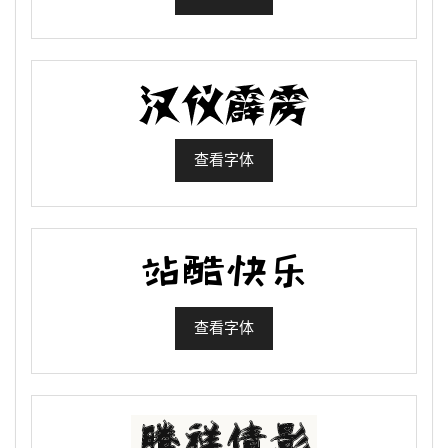
查看字体
查看字体