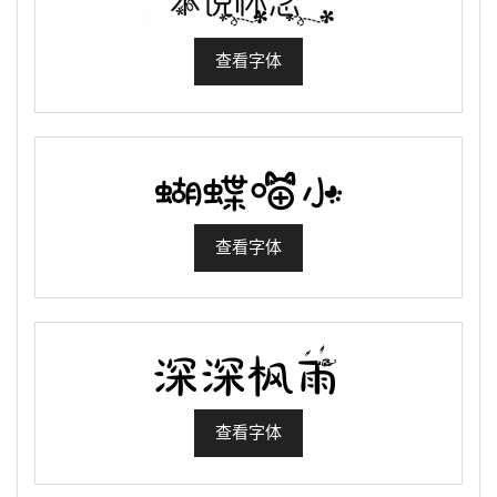
查看字体
查看字体
查看字体