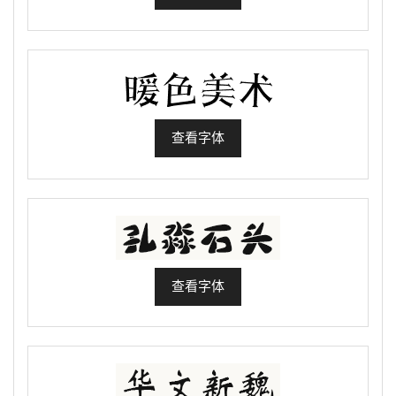
查看字体
查看字体