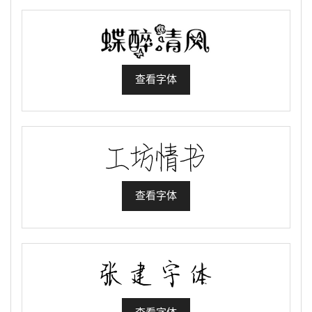
查看字体
查看字体