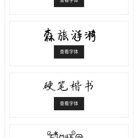
查看字体
查看字体
查看字体