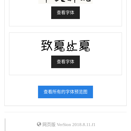
查看字体
查看字体
查看所有的字体预览图
网页版 VerSion 2018.8.11.f1