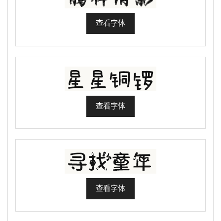
查看字体
查看字体
查看字体