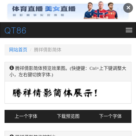
✕
Tog
nav
网站首页
腾祥倩影简体
腾祥倩影简体预览效果图。(快捷键：Ctrl+上下键调整大
小，左右键切换字体.)
上一个字体
下载预览图
下一个字体