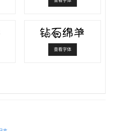
查看字体
查看字体
日志