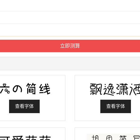
查看字体
查看字体