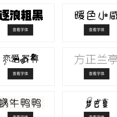
查看字体
查看字体
查看字体
查看字体