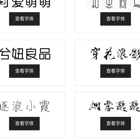
查看字体
查看字体
查看字体
查看字体
查看字体
查看字体