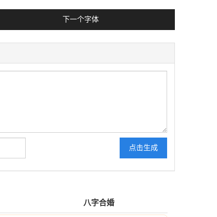
下一个字体
点击生成
八字合婚