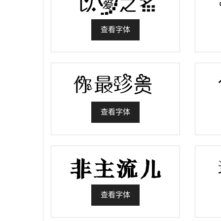
查看字体
查看字体
查看字体