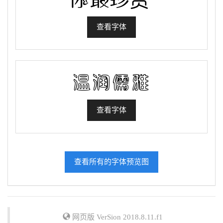
查看字体
查看字体
查看所有的字体预览图
网页版 VerSion 2018.8.11.f1