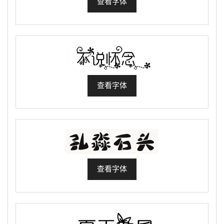
查看字体
查看字体
查看字体