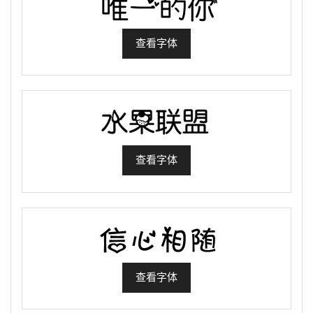
查看字体
查看字体
查看字体