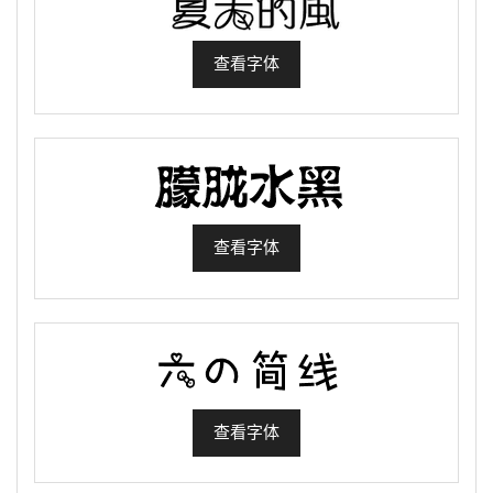
查看字体
查看字体
查看字体