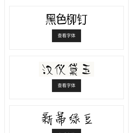
查看字体
查看字体