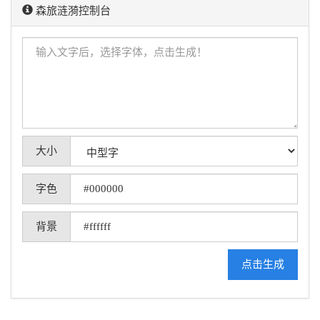
森旅涟漪控制台
大小
字色
背景
点击生成