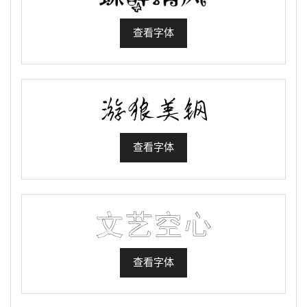
查看字体
查看字体
查看字体