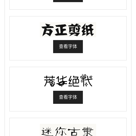
查看字体
查看字体