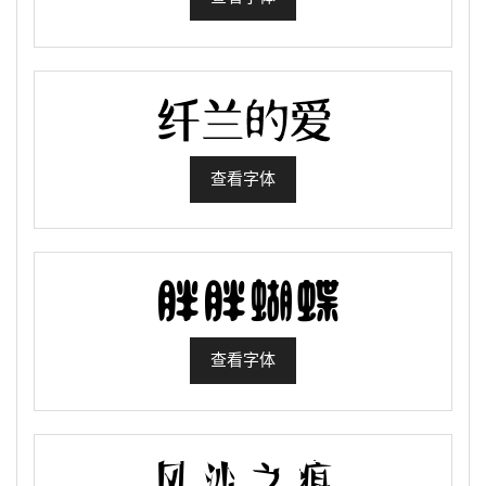
查看字体
查看字体