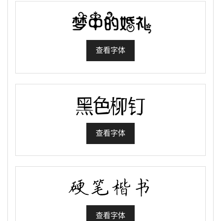
查看字体
查看字体
查看字体