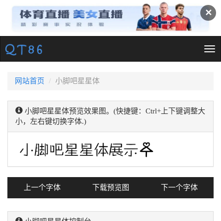
✕
Tog
nav
网站首页
小脚吧星星体
小脚吧星星体预览效果图。(快捷键：Ctrl+上下键调整大
小，左右键切换字体.)
上一个字体
下载预览图
下一个字体