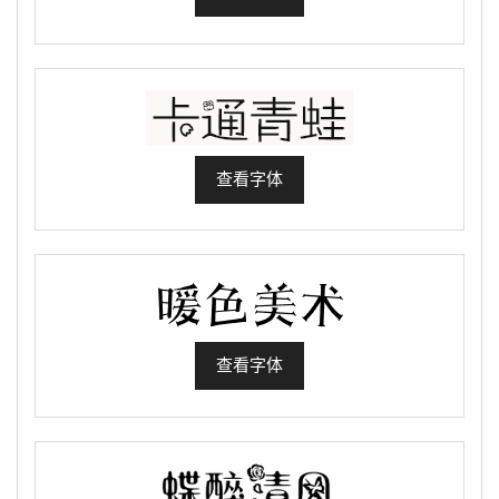
查看字体
查看字体