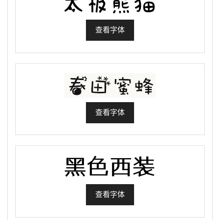
查看字体
查看字体
查看字体