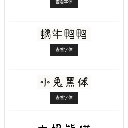
查看字体
查看字体
查看字体