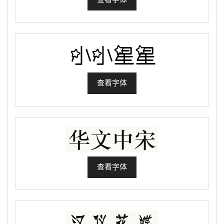
查看字体
查看字体