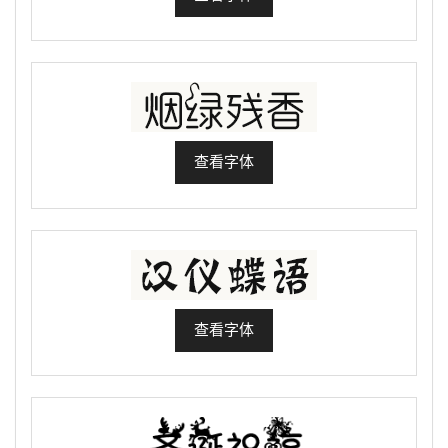
查看字体
查看字体