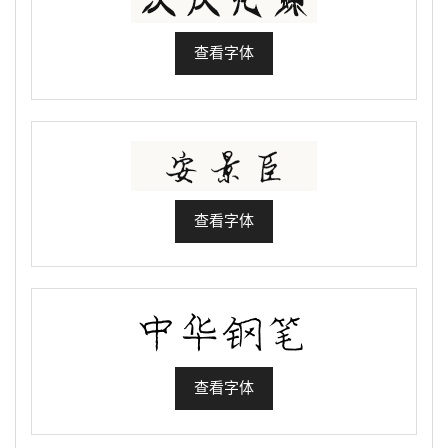
查看字体
查看字体
查看字体