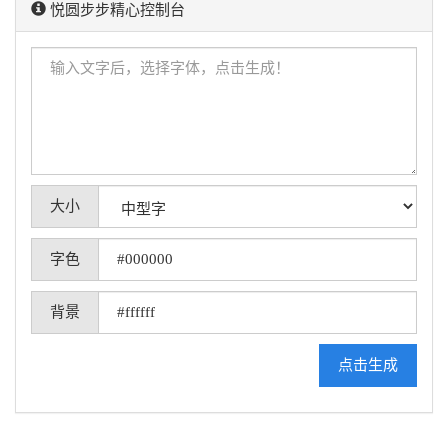
悦圆步步精心控制台
大小
字色
背景
点击生成