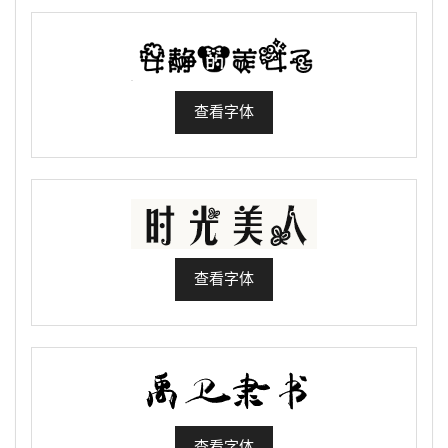
查看字体
查看字体
查看字体