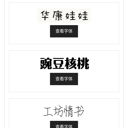
查看字体
查看字体
查看字体