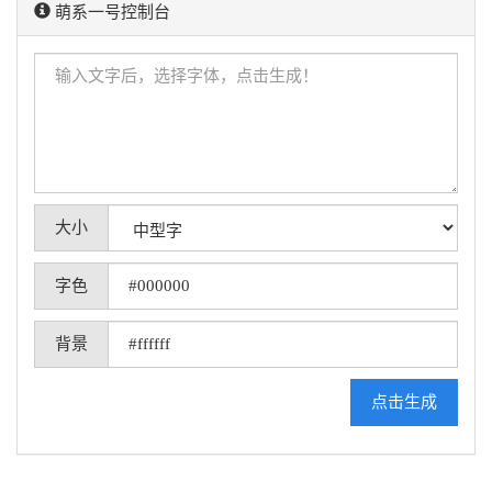
萌系一号控制台
大小
字色
背景
点击生成