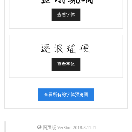
查看字体
查看字体
查看所有的字体预览图
网页版 VerSion 2018.8.11.f1