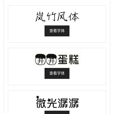
查看字体
查看字体