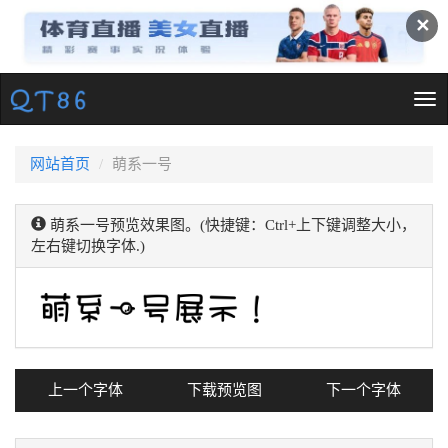
✕
Tog
nav
网站首页
萌系一号
萌系一号预览效果图。(快捷键：Ctrl+上下键调整大小，
左右键切换字体.)
上一个字体
下载预览图
下一个字体