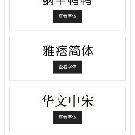
查看字体
查看字体
查看字体