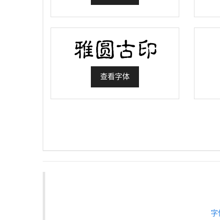
查看字体
字