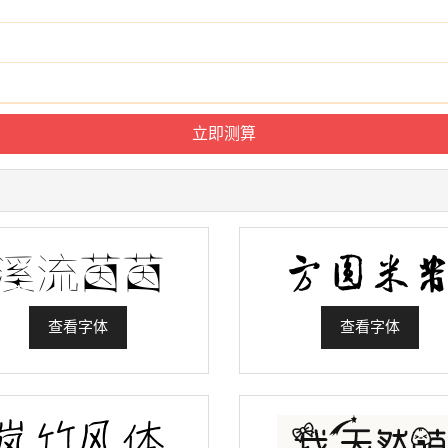
查看字体
查看字体