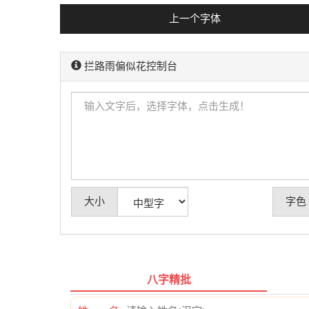
上一个字体
拦路雨偏似花控制台
大小
字色
八字精批