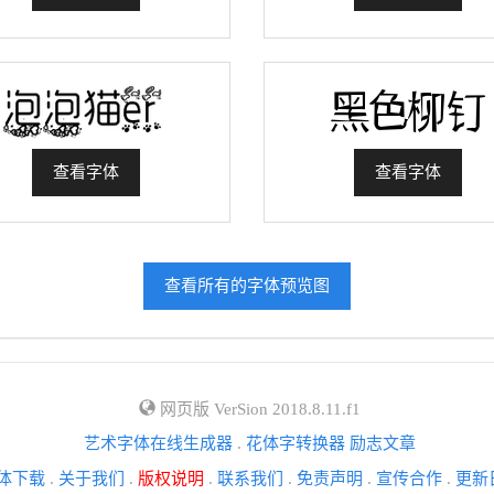
查看字体
查看字体
查看所有的字体预览图
网页版 VerSion 2018.8.11.f1
艺术字体在线生成器
.
花体字转换器
励志文章
体下载
.
关于我们
.
版权说明
.
联系我们
.
免责声明
.
宣传合作
.
更新