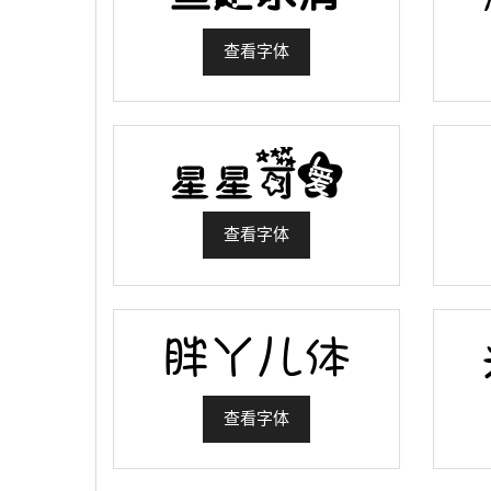
查看字体
查看字体
查看字体