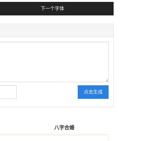
下一个字体
点击生成
八字合婚