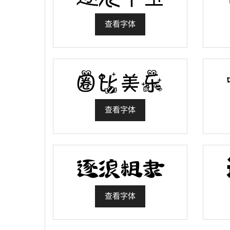
查看字体
查看字体
查看字体