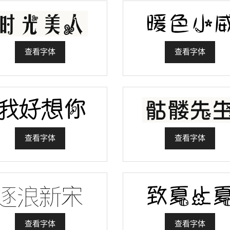
查看字体
查看字体
查看字体
查看字体
查看字体
查看字体