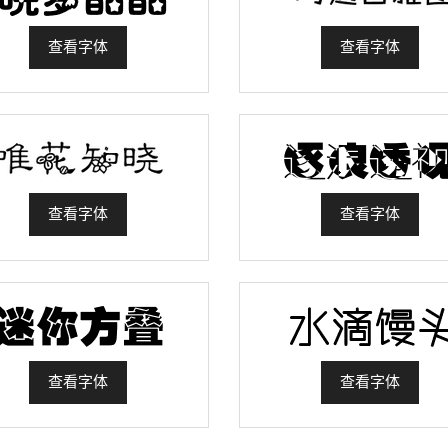
查看字体
查看字体
查看字体
查看字体
查看字体
查看字体