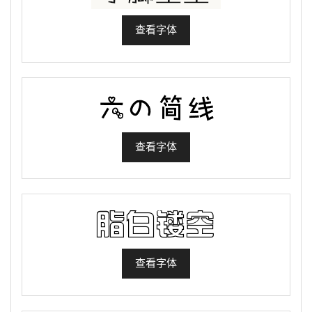
查看字体
查看字体
查看字体