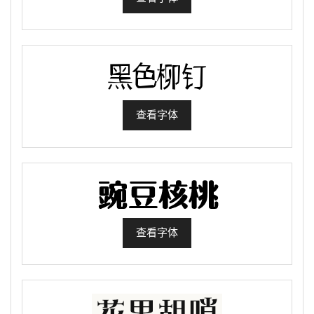
查看字体
查看字体