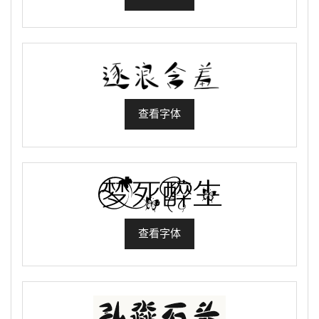
查看字体
查看字体