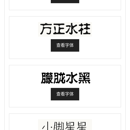
查看字体
查看字体