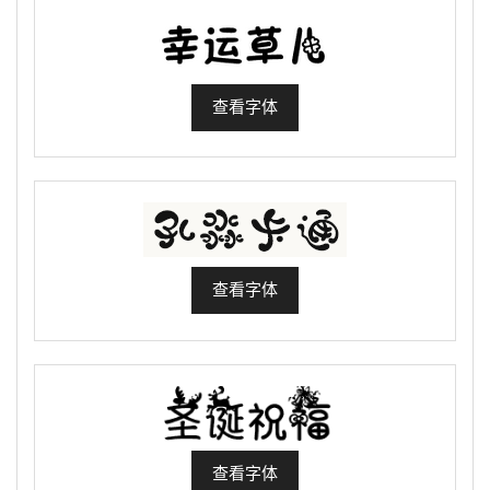
查看字体
查看字体
查看字体