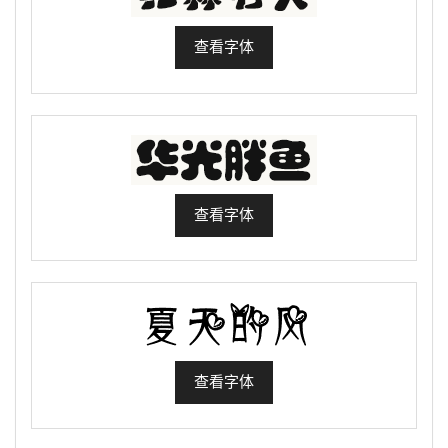
查看字体
查看字体
查看字体