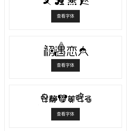
查看字体
查看字体
查看字体