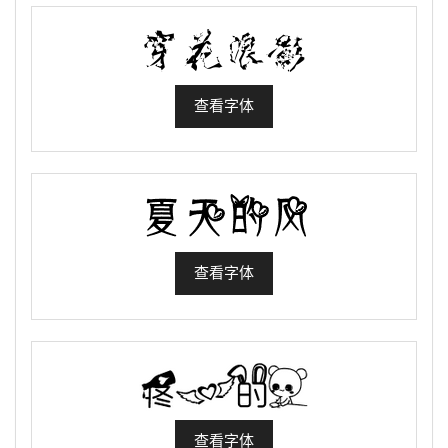
查看字体
查看字体
查看字体