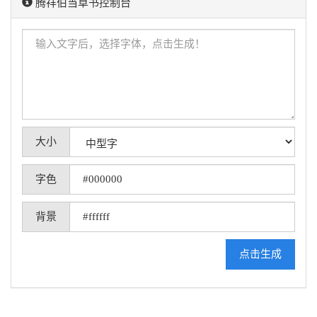
腾祥伯当草书控制台
大小
字色
背景
点击生成