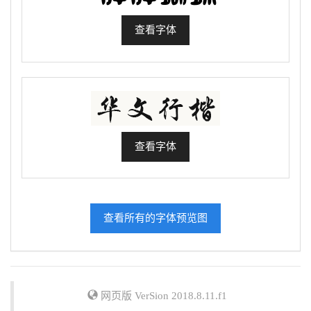
查看字体
查看字体
查看所有的字体预览图
网页版 VerSion 2018.8.11.f1