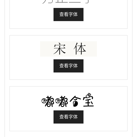
查看字体
查看字体
查看字体