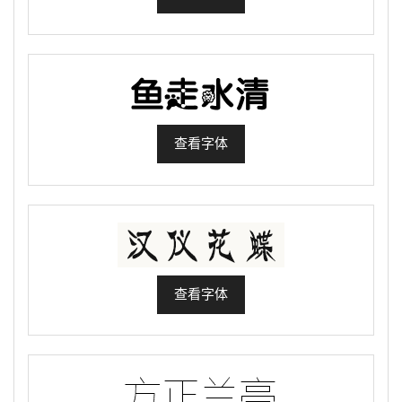
查看字体
查看字体