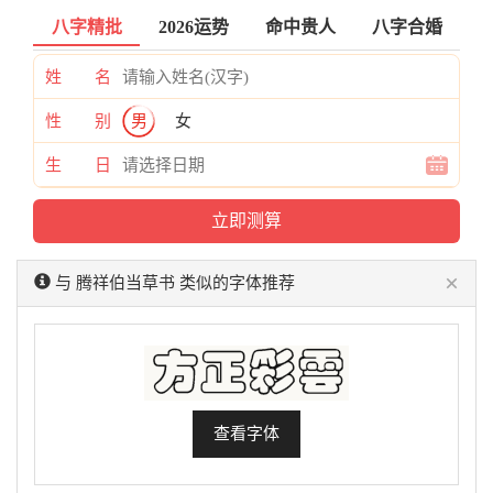
八字精批
2026运势
命中贵人
八字合婚
姓 名
性 别
男
女
生 日
×
与 腾祥伯当草书 类似的字体推荐
查看字体