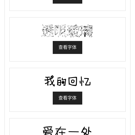
查看字体
查看字体