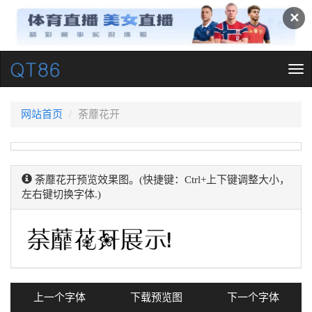
✕
Tog
nav
网站首页
荼蘼花开
荼蘼花开预览效果图。(快捷键：Ctrl+上下键调整大小，
左右键切换字体.)
上一个字体
下载预览图
下一个字体