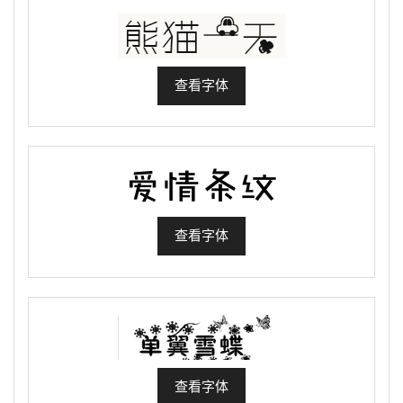
查看字体
查看字体
查看字体