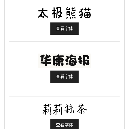
查看字体
查看字体
查看字体