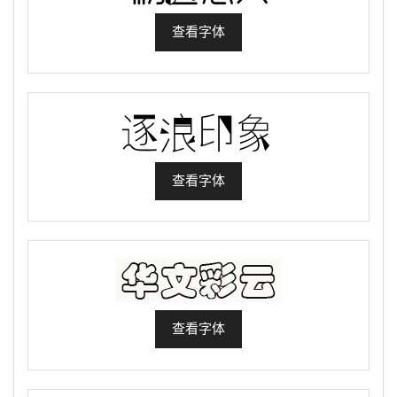
查看字体
查看字体
查看字体