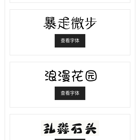
查看字体
查看字体