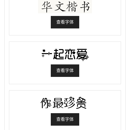
查看字体
查看字体
查看字体