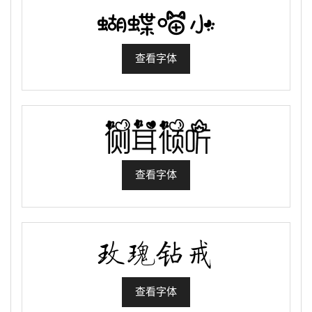
查看字体
查看字体
查看字体