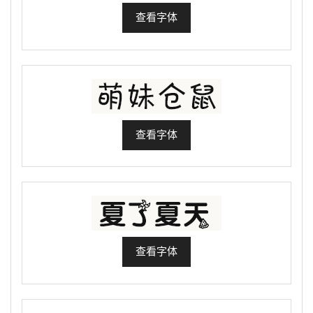
查看字体
查看字体
查看字体