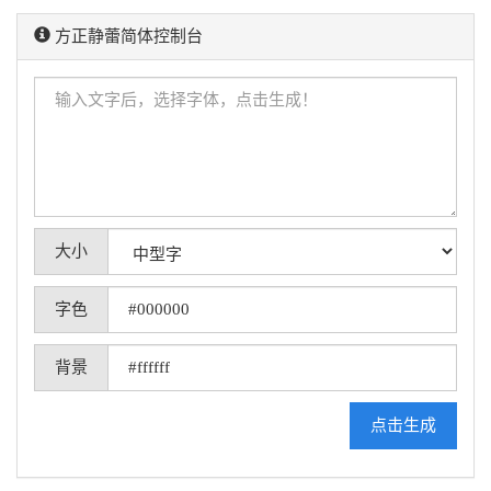
方正静蕾简体控制台
大小
字色
背景
点击生成