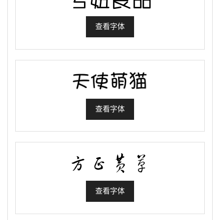
查看字体
查看字体
查看字体