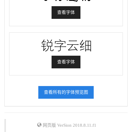
查看字体
查看字体
查看所有的字体预览图
网页版 VerSion 2018.8.11.f1