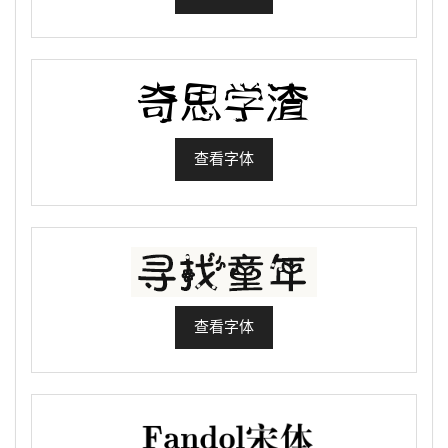
查看字体
查看字体