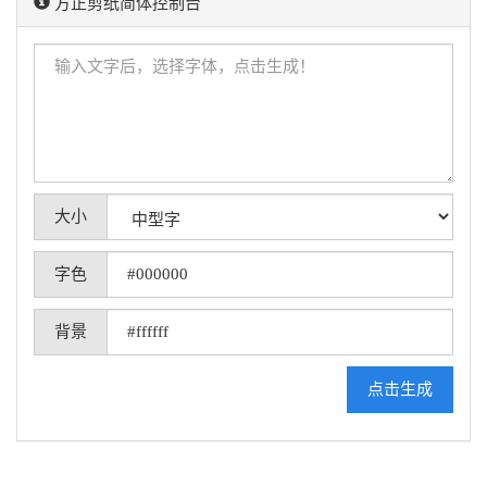
方正剪纸简体控制台
大小
字色
背景
点击生成