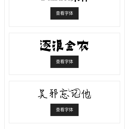
查看字体
查看字体
查看字体