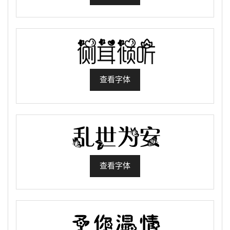
查看字体
查看字体