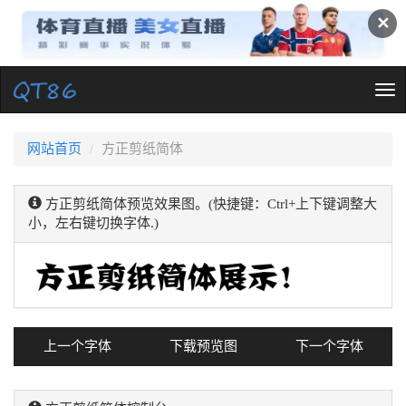
✕
Tog
nav
网站首页
方正剪纸简体
方正剪纸简体预览效果图。(快捷键：Ctrl+上下键调整大
小，左右键切换字体.)
上一个字体
下载预览图
下一个字体