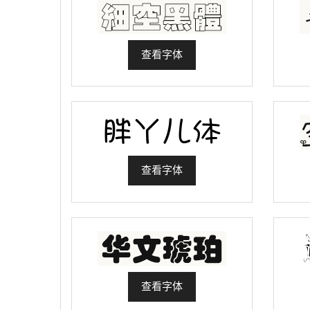
查看字体
查看字体
查看字体