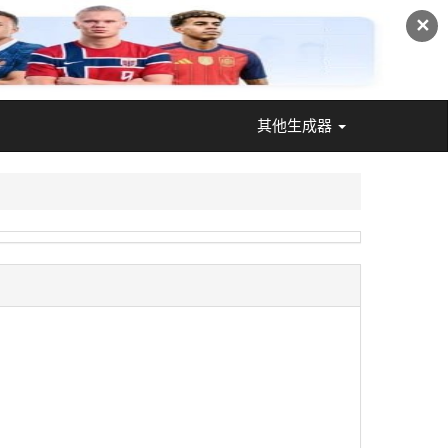
✕
其他生成器