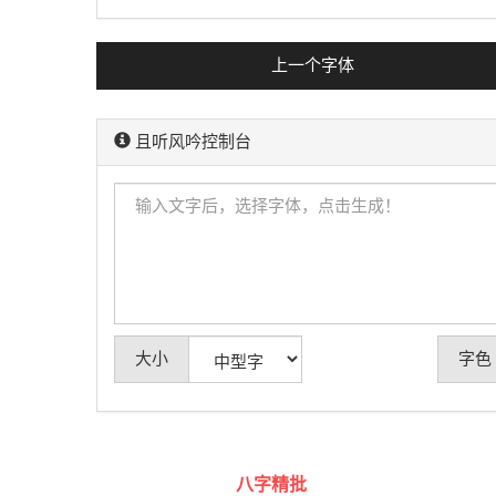
上一个字体
且听风吟控制台
大小
字色
八字精批