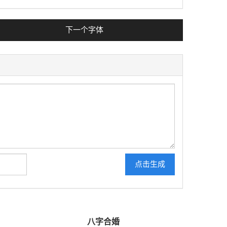
下一个字体
点击生成
八字合婚