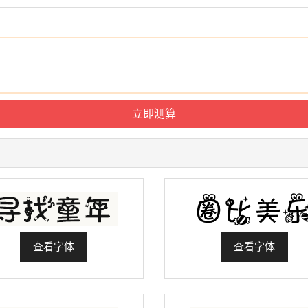
查看字体
查看字体