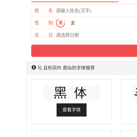
姓 名
性 别
男
女
生 日
与 且听风吟 类似的字体推荐
查看字体