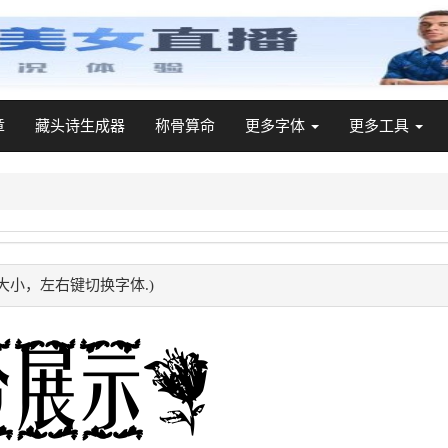
章
藏头诗生成器
称骨算命
更多字体
更多工具
大小，左右键切换字体.)