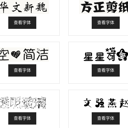
查看字体
查看字体
查看字体
查看字体
查看字体
查看字体