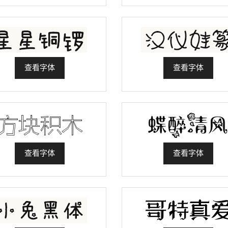
查看字体
查看字体
查看字体
查看字体