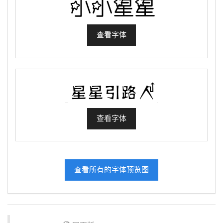
查看字体
查看字体
查看所有的字体预览图