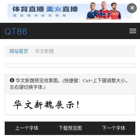
✕
Tog
nav
网站首页
华文新魏
华文新魏预览效果图。(快捷键：Ctrl+上下键调整大小，
左右键切换字体.)
上一个字体
下载预览图
下一个字体