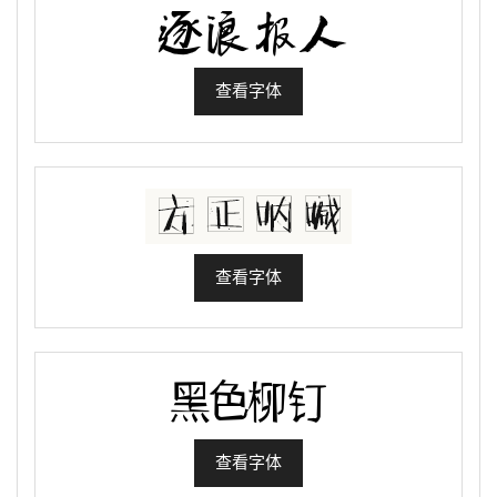
查看字体
查看字体
查看字体