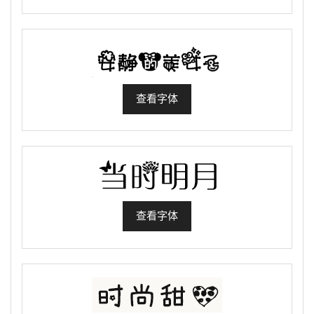
查看字体
查看字体