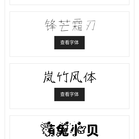
查看字体
查看字体