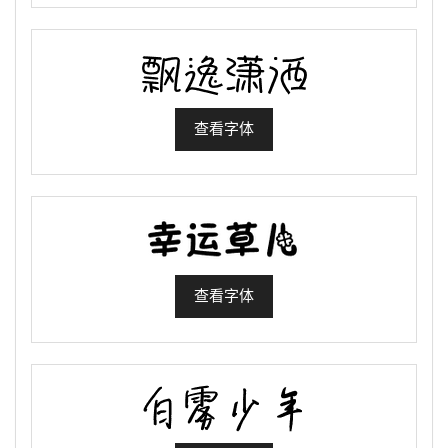
查看字体
查看字体