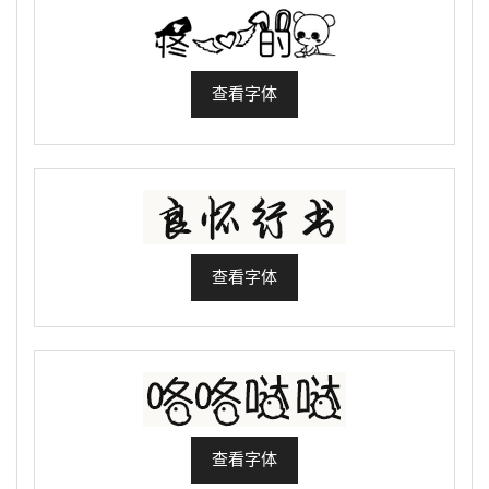
查看字体
查看字体
查看字体