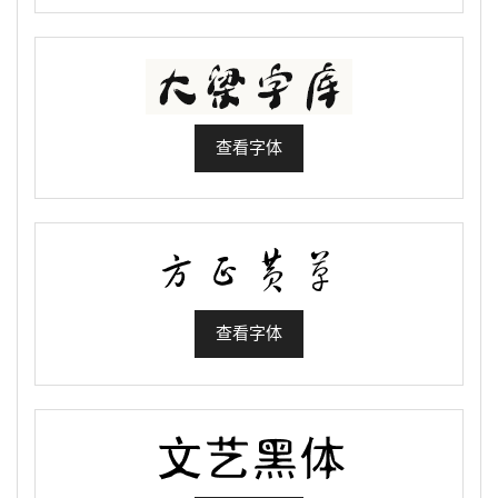
查看字体
查看字体