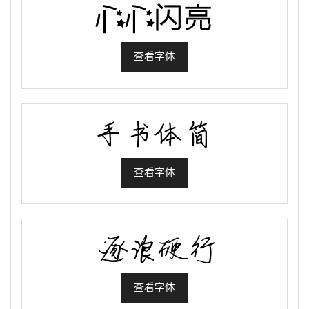
查看字体
查看字体
查看字体