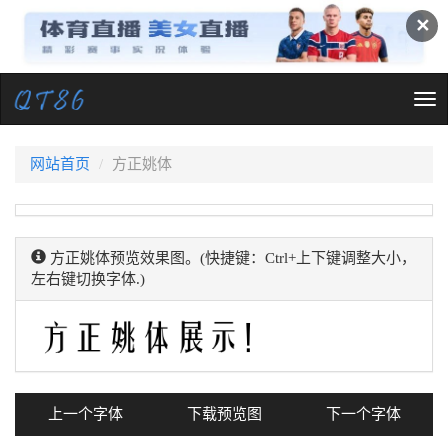
✕
Tog
nav
网站首页
方正姚体
方正姚体预览效果图。(快捷键：Ctrl+上下键调整大小，
左右键切换字体.)
上一个字体
下载预览图
下一个字体