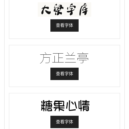
查看字体
查看字体
查看字体