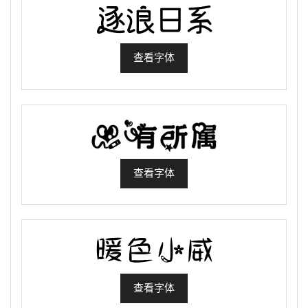
查看字体
查看字体
查看字体