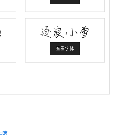
查看字体
日志