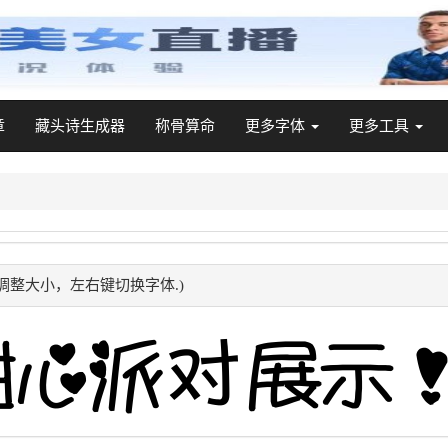
章
藏头诗生成器
称骨算命
更多字体
更多工具
调整大小，左右键切换字体.)