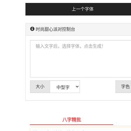
上一个字体
时尚甜心派对控制台
大小
字色
八字精批