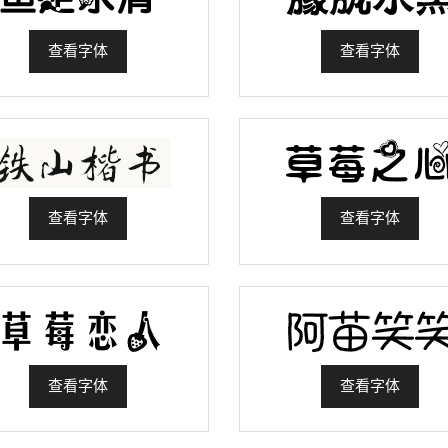
查看字体
查看字体
查看字体
查看字体
查看字体
查看字体