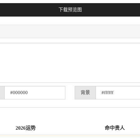
下载预览图
背景
2026运势
命中贵人