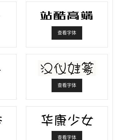
查看字体
查看字体
查看字体