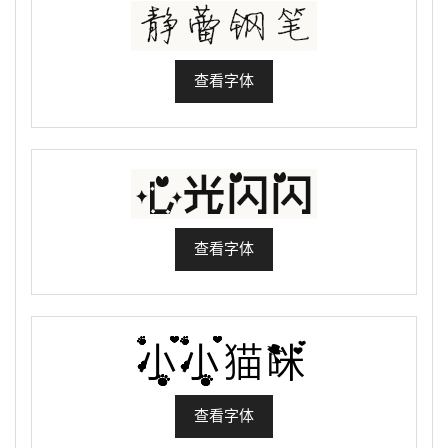
查看字体
查看字体
查看字体