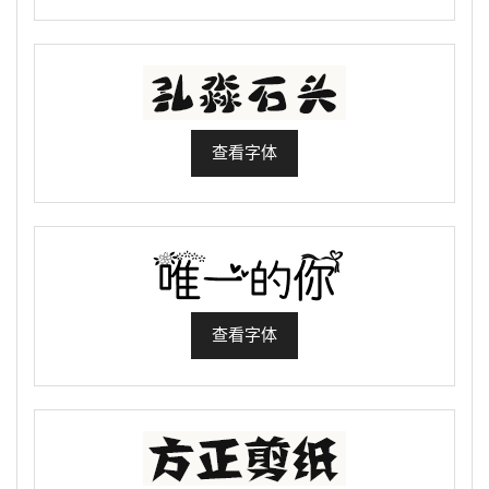
查看字体
查看字体