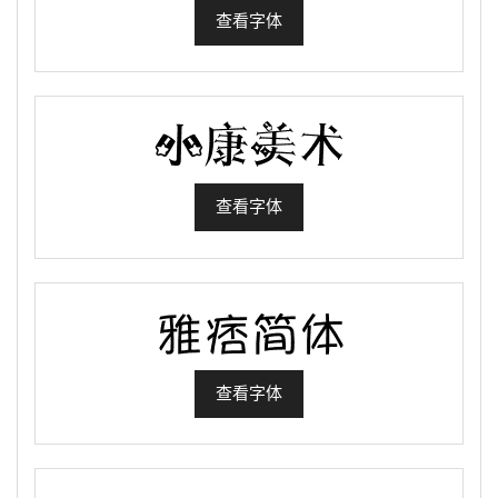
查看字体
查看字体
查看字体