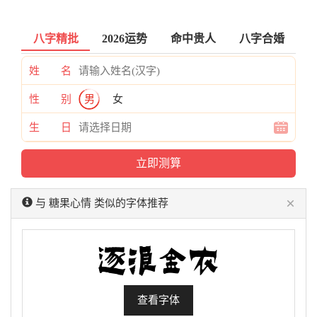
八字精批
2026运势
命中贵人
八字合婚
姓 名
性 别
男
女
生 日
×
与 糖果心情 类似的字体推荐
查看字体