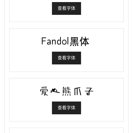
查看字体
查看字体
查看字体