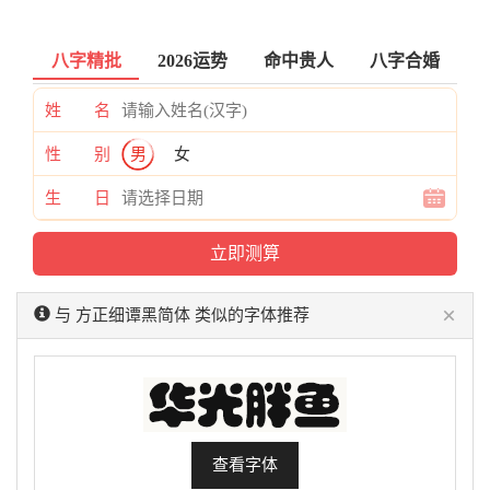
八字精批
2026运势
命中贵人
八字合婚
姓 名
性 别
男
女
生 日
×
与 方正细谭黑简体 类似的字体推荐
查看字体