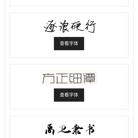
查看字体
查看字体