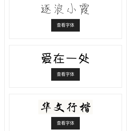
查看字体
查看字体
查看字体