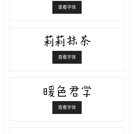
查看字体
查看字体
查看字体