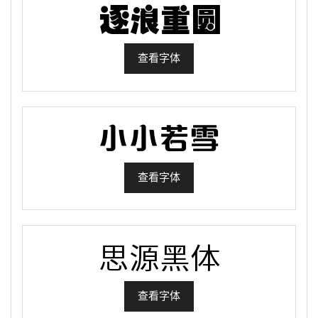
查看字体
查看字体
查看字体