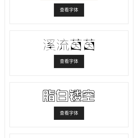
查看字体
查看字体
查看字体