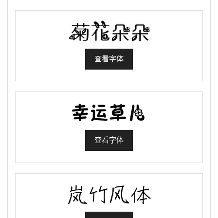
查看字体
查看字体