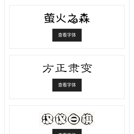
查看字体
查看字体