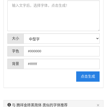
大小
字色
背景
点击生成
×
与 腾祥金砖黑简体 类似的字体推荐