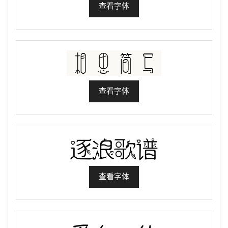
查看字体
查看字体
查看字体