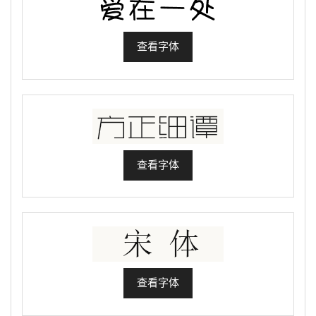
查看字体
查看字体
查看字体