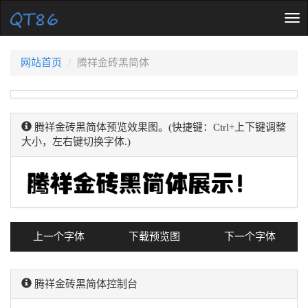
✕
Tog
nav
网站首页
腾祥金砖黑简体
腾祥金砖黑简体预览效果图。(快捷键：Ctrl+上下键调整
大小，左右键切换字体.)
上一个字体
下载预览图
下一个字体
腾祥金砖黑简体控制台