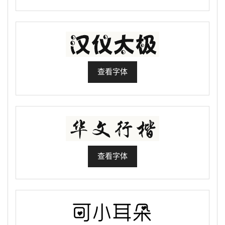
查看字体
查看字体