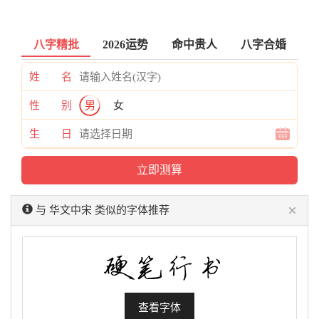
八字精批
2026运势
命中贵人
八字合婚
姓 名
性 别
男
女
生 日
×
与 华文中宋 类似的字体推荐
查看字体