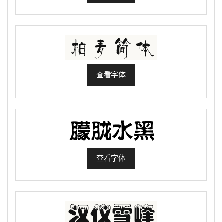
查看字体
查看字体