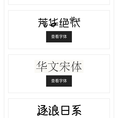
查看字体
查看字体