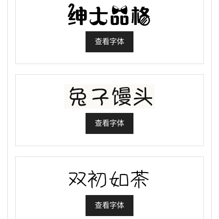
查看字体
查看字体
查看字体