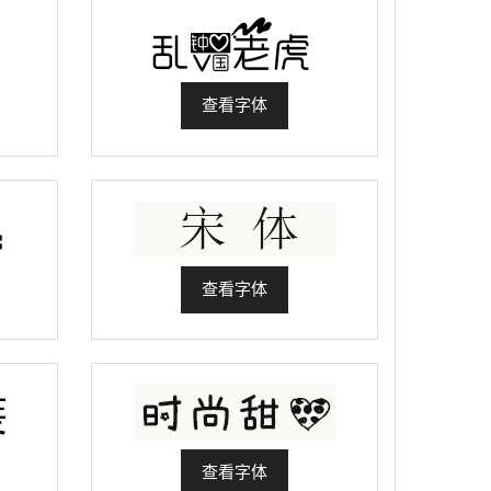
查看字体
查看字体
查看字体