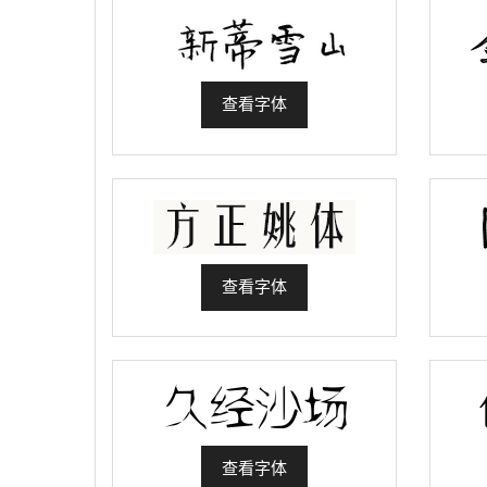
查看字体
查看字体
查看字体