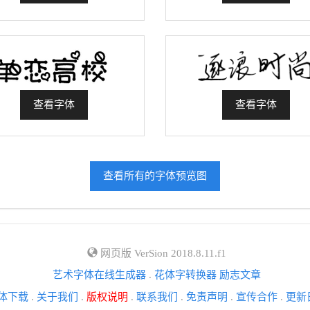
查看字体
查看字体
查看所有的字体预览图
网页版 VerSion 2018.8.11.f1
艺术字体在线生成器
.
花体字转换器
励志文章
体下载
.
关于我们
.
版权说明
.
联系我们
.
免责声明
.
宣传合作
.
更新