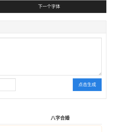
下一个字体
点击生成
八字合婚