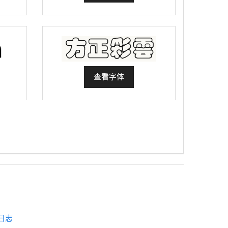
查看字体
日志