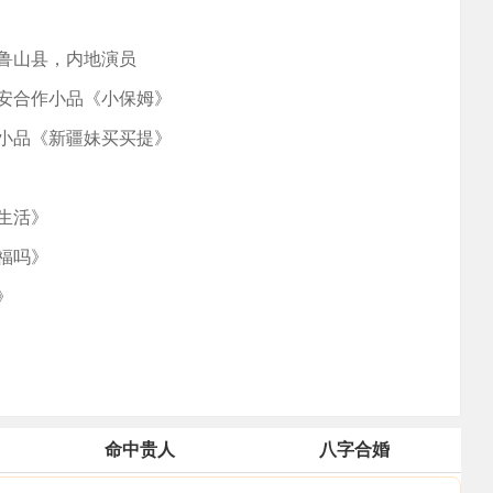
鲁山县，内地演员
安合作小品《小保姆》
小品《新疆妹买买提》
生活》
福吗》
》
命中贵人
八字合婚