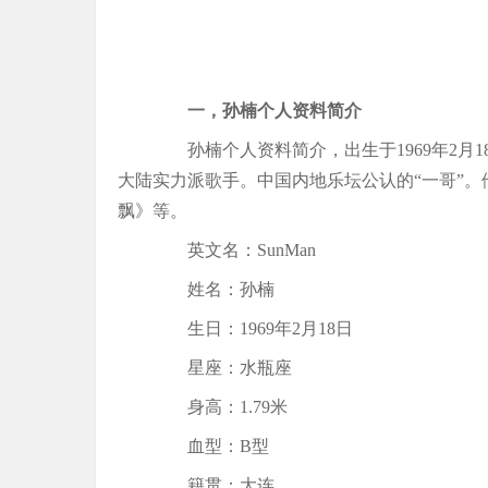
一，孙楠个人资料简介
孙楠个人资料简介，出生于1969年2月1
大陆实力派歌手。中国内地乐坛公认的“一哥”
飘》等。
英文名：SunMan
姓名：孙楠
生日：1969年2月18日
星座：水瓶座
身高：1.79米
血型：B型
籍贯：大连