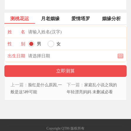
测桃花运
月老姻缘
爱情塔罗
姻缘分析
姓 名
性 别
男
女
出生日期
上一篇：
下一篇：
脸红是什么原因,一
家庭乱小说之我的
般是这5种可能
年轻漂亮妈妈 未删减必看
Copyright QT86 版权所有