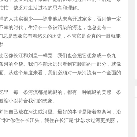
忙忙，缺乏对生活过程的思考和理解。
样的人其实很少——除非他从未离开过家乡，否则他一定
不幸的时代，生活在一条被污染的河边，也总会有一
我们总是想象它有着悠久的历史，不管它是否真的一眼就能
梦
使它像长江和刘皇一样宽，我们也会把它想象成一条九
条河的全貌。我们不能永远只看到它腰部的一部分，就像
面。从这个角度来看，我们必须对一条河流有一个全面的
忆里，每一条河流都是蜿蜒的，都有一种蜿蜒的美感一条
被缩小以符合我们的想象。
并把自己放在河边或河里。最好的事情是陪着整条河，沿
”和“你住在长江头，我住在长江尾”比涉水过河更美丽，