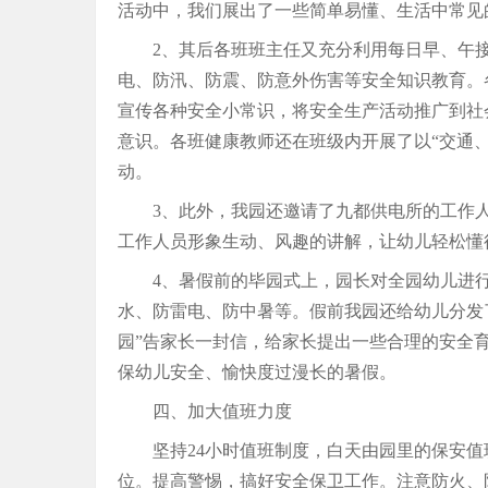
活动中，我们展出了一些简单易懂、生活中常见
2、其后各班班主任又充分利用每日早、午
电、防汛、防震、防意外伤害等安全知识教育。
宣传各种安全小常识，将安全生产活动推广到社
意识。各班健康教师还在班级内开展了以“交通
动。
3、此外，我园还邀请了九都供电所的工作
工作人员形象生动、风趣的讲解，让幼儿轻松懂
4、暑假前的毕园式上，园长对全园幼儿进
水、防雷电、防中暑等。假前我园还给幼儿分发
园”告家长一封信，给家长提出一些合理的安全
保幼儿安全、愉快度过漫长的暑假。
四、加大值班力度
坚持24小时值班制度，白天由园里的保安
位。提高警惕，搞好安全保卫工作。注意防火、