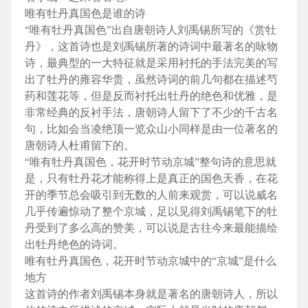
唯有牡丹真国色是谁的诗
“唯有牡丹真国色”出自唐朝诗人刘禹锡所写的《赏牡
丹》，这首诗也是刘禹锡所著的诗词中最著名的咏物
诗，最典型的一大特征就是采用衬托的手法完美的写
出了牡丹的雍容华贵，虽然诗词的前几句都在描述芍
药和莲花等，但是反而衬托出牡丹的绝色和优雅，是
非常经典的反衬手法，唐朝诗人留下了不少的千古名
句，比如会当凌绝顶一览众山小同样是由一位著名的
唐朝诗人杜甫留下的。
“唯有牡丹真国色，花开时节动京城”整句诗的意思就
是，只有牡丹花才能称得上是真正的国色天香，在花
开的季节总会吸引到无数的人前来观赏，可以说威名
几乎传遍惊动了整个京城，足以见得刘禹锡笔下的牡
丹受到了多么高的赞美，可以说是古往今来最能描绘
出牡丹绝色的诗词。
唯有牡丹真国色，花开时节动京城中的“京城”是什么
地方
这首诗的作者刘禹锡本身就是著名的唐朝诗人，所以