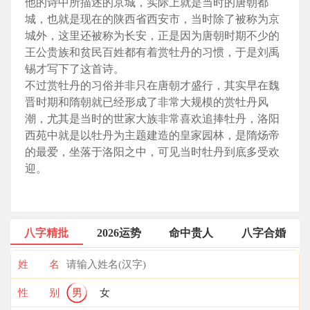
他的诗中所描述的京城，实际上就是当时的唐朝都
城，也就是现在的陕西省西安市，当时除了被称为京
城外，这里还被称为长安，正是因为唐朝时期不少的
王公贵族和贫民百姓都有着赏牡丹的习惯，于是刘禹
锡才写下了这首诗。
不过赏牡丹的习俗并非只在唐朝才盛行，其实早在魏
晋时期和隋朝就已经形成了非常大规模的赏牡丹风
潮，尤其是当时的世家大族非常喜欢追捧牡丹，洛阳
西苑中就是以牡丹为主题建造的皇家园林，是隋炀帝
的最爱，坐落于洛阳之中，可见当时牡丹到底多受欢
迎。
八字精批
2026运势
命中贵人
八字合婚
姓 名
性 别
男
女