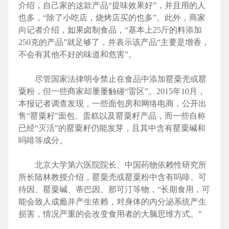
介绍，自己家的这款产品“提味效果好”，并且用的人
也多，“除了小吃店，烧烤店买的也多”。此外，商家
向记者介绍，如果卤制食品，“基本上25斤的料添加
250克的产品”就足够了，并表示该产品“主要是增香，
不会有其他不好的味道和危害”。
尽管国家法律明令禁止在食品中添加罂粟壳或罂
粟粉，但一些商家却屡屡触碰“雷区”。2015年10月，
本报记者调查发现，一些面包房和网络电商，公开出
售“罂粟籽”面包、蛋糕以及罂粟籽产品，而一些自称
已经“灭活”的罂粟籽仍能发芽，且其中含有罂粟碱和
吗啡等成分。
北京大学第六医院院长、中国药物依赖性研究所
所长陆林教授介绍，罂粟壳或罂粟粉中含有吗啡、可
待因、罂粟碱、蒂巴因、那可汀等物，“长期食用，可
能会致人成瘾并产生依赖，对身体的内分泌系统产生
损害，情况严重的会改变食用者的大脑思维方式。”