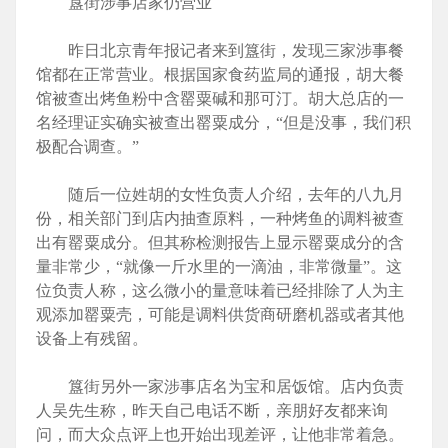
簋街涉事店家仍营业
昨日北京青年报记者来到簋街，发现三家涉事餐
馆都在正常营业。根据国家食药监局的通报，胡大餐
馆被查出烤鱼粉中含罂粟碱和那可汀。胡大总店的一
名经理证实确实被查出罂粟成分，“但是没事，我们积
极配合调查。”
随后一位姓胡的女性负责人介绍，去年的八九月
份，相关部门到店内抽查原料，一种烤鱼的调料被查
出有罂粟成分。但其称检测报告上显示罂粟成分的含
量非常少，“就像一斤水里的一滴油，非常微量”。这
位负责人称，这么微小的量意味着已经排除了人为主
观添加罂粟壳，可能是调料供货商研磨机器或者其他
设备上有残留。
簋街另外一家涉事店名为宝和居饭馆。店内负责
人吴先生称，昨天自己电话不断，亲朋好友都来询
问，而大众点评上也开始出现差评，让他非常着急。