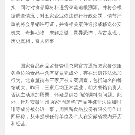
实，同时对食品原材料进货渠道追根溯源。并将会根
据调查情况，对五家企业依法进行行政处罚，情节严
重的将会吊销许可证，并将相关案件通报或移送公安
机关。奇趣动物，
未解之谜
，灵异恐怖，
考古发现
，
历史真相，奇人奇事
国家食品药品监督管理总局官方通报35家餐饮服
务单位的食品中含有罂粟壳成分，存在涉嫌违法添加
行为。北京簋街有三家店被立案调查，包括知名的餐
馆胡大。昨日，三家店均正常营业，胡大餐馆负责人
否认主动添加罂粟，怀疑是供货商的调料有问题。此
外，针对安徽宿州两家“周黑鸭”产品涉嫌非法添加吗
啡等成分被公诉一事，周黑鸭食品股份有限公司作出
回应称，从未授权任何单位及个人在安徽省境内开店
和经营。