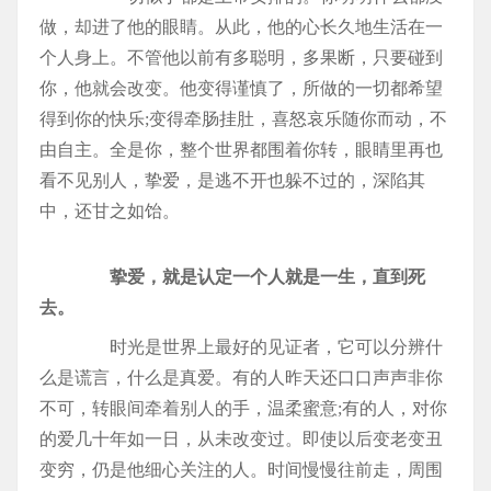
做，却进了他的眼睛。从此，他的心长久地生活在一
个人身上。不管他以前有多聪明，多果断，只要碰到
你，他就会改变。他变得谨慎了，所做的一切都希望
得到你的快乐;变得牵肠挂肚，喜怒哀乐随你而动，不
由自主。全是你，整个世界都围着你转，眼睛里再也
看不见别人，挚爱，是逃不开也躲不过的，深陷其
中，还甘之如饴。
挚爱，就是认定一个人就是一生，直到死
去。
时光是世界上最好的见证者，它可以分辨什
么是谎言，什么是真爱。有的人昨天还口口声声非你
不可，转眼间牵着别人的手，温柔蜜意;有的人，对你
的爱几十年如一日，从未改变过。即使以后变老变丑
变穷，仍是他细心关注的人。时间慢慢往前走，周围