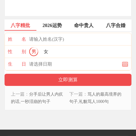
八字精批
2026运势
命中贵人
八字合婚
姓 名
性 别
男
女
生 日
上一篇：
下一篇：
分手后让男人内疚
骂人的最高境界的
的话,一秒泪崩的句子
句子,礼貌骂人1000句