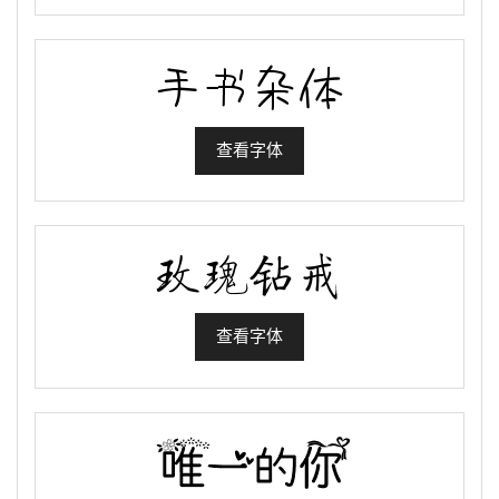
查看字体
查看字体