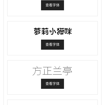
查看字体
查看字体
查看字体