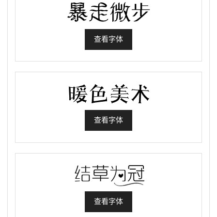
查看字体
查看字体
查看字体