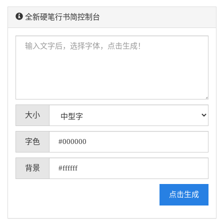
全新硬笔行书简控制台
大小
字色
背景
点击生成