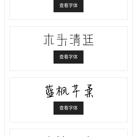
查看字体
查看字体
查看字体