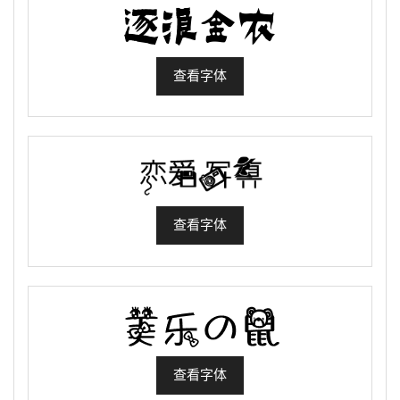
查看字体
查看字体
查看字体