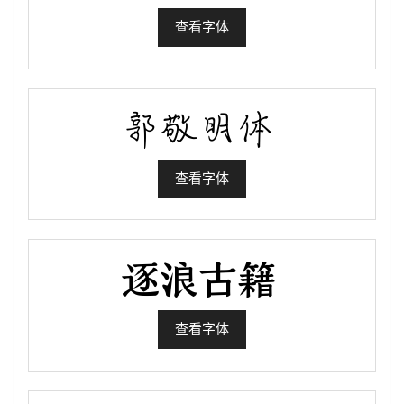
查看字体
查看字体
查看字体