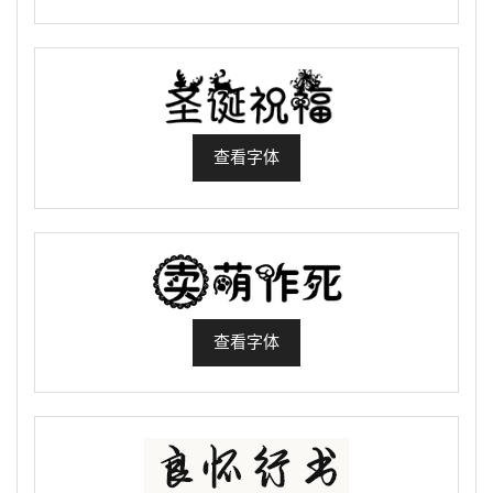
查看字体
查看字体