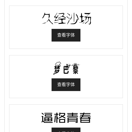
查看字体
查看字体