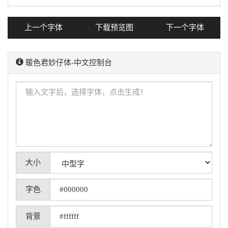
上一个字体
下载预览图
下一个字体
暖色君妙仔体-中文控制台
大小
字色
背景