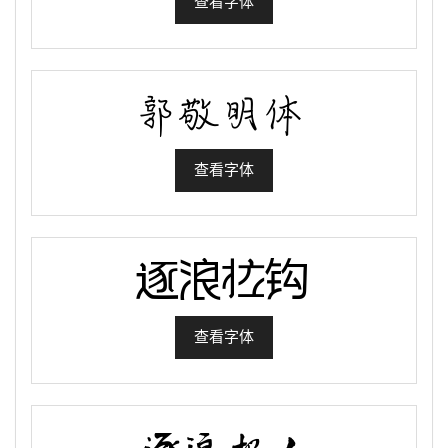
查看字体
查看字体
查看字体