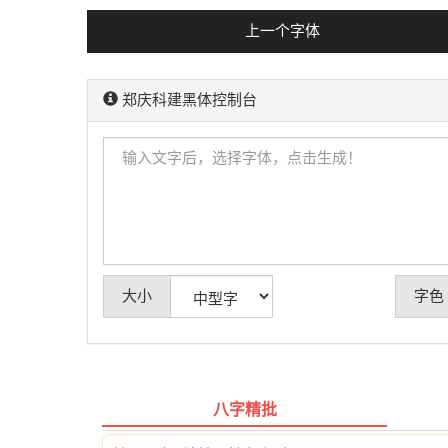
上一个字体
郑庆科建黑体控制台
大小
字色
八字精批