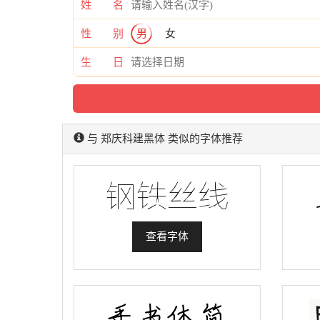
姓 名
性 别
男
女
生 日
与 郑庆科建黑体 类似的字体推荐
查看字体