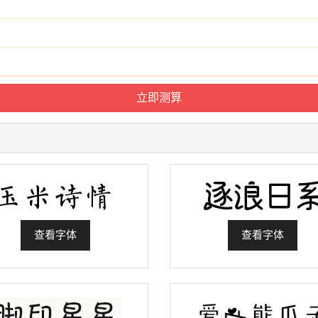
查看字体
查看字体