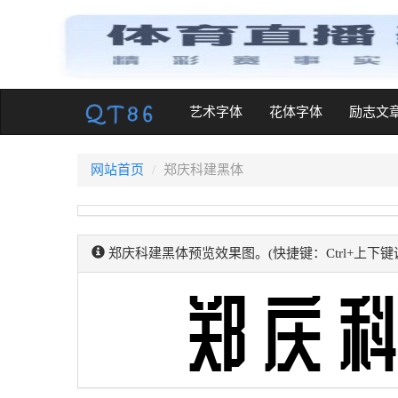
(current)
艺术字体
花体字体
励志文
网站首页
郑庆科建黑体
郑庆科建黑体预览效果图。(快捷键：Ctrl+上下键