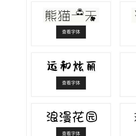
查看字体
查看字体
查看字体