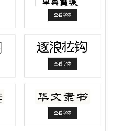
查看字体
查看字体
查看字体