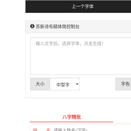
上一个字体
苏新诗毛糙体简控制台
大小
字色
八字精批
姓 名