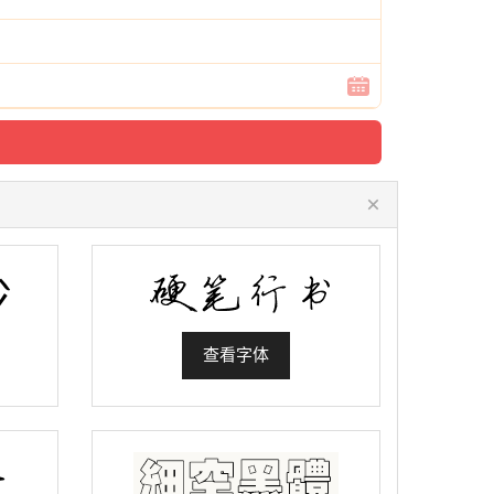
×
查看字体