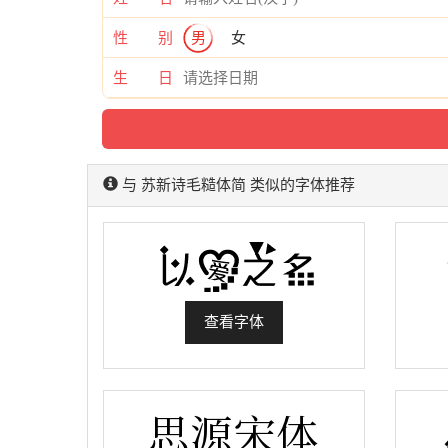
性 别
男
女
生 日
与 苏新诗毛糙体简 类似的字体推荐
查看字体