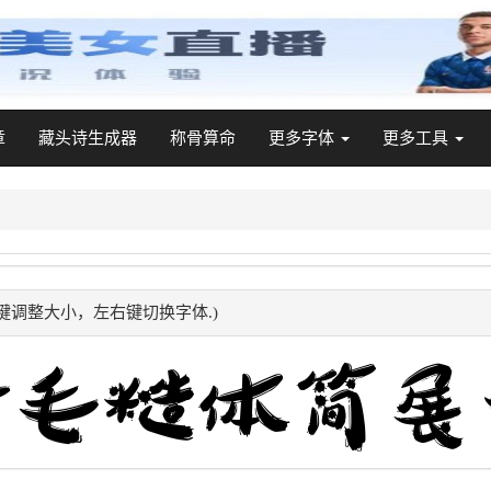
章
藏头诗生成器
称骨算命
更多字体
更多工具
下键调整大小，左右键切换字体.)