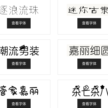
查看字体
查看字体
查看字体
查看字体
查看字体
查看字体