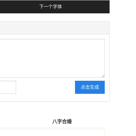
下一个字体
点击生成
八字合婚