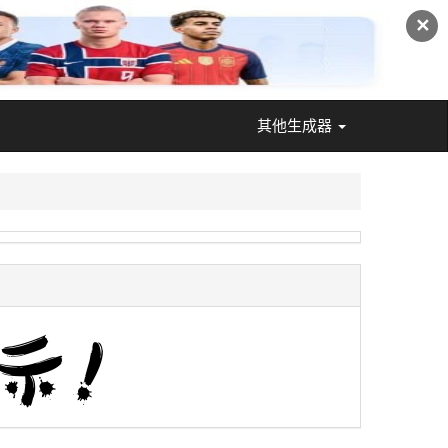
✕
其他生成器