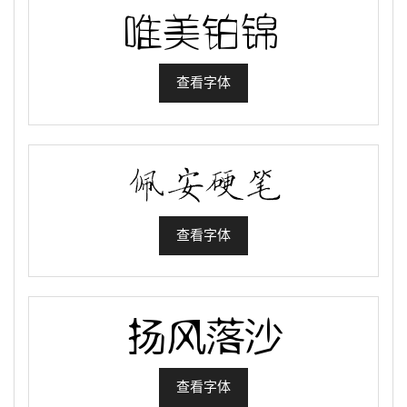
查看字体
查看字体
查看字体