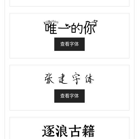
查看字体
查看字体