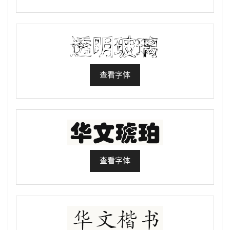
查看字体
查看字体