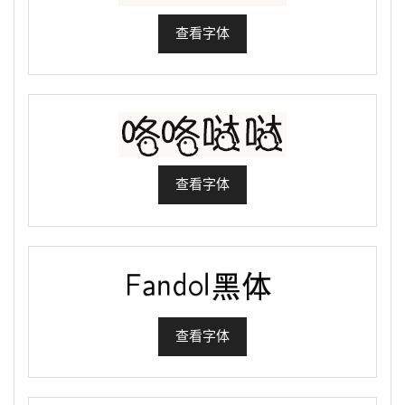
查看字体
查看字体
查看字体