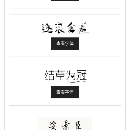
查看字体
查看字体