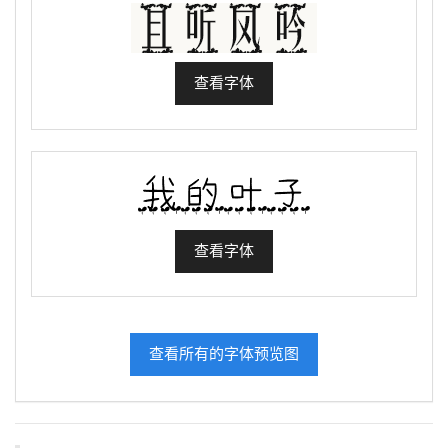
查看字体
查看字体
查看所有的字体预览图