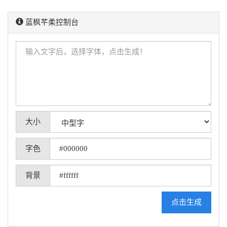
蓝枫芊柔控制台
大小
字色
背景
点击生成