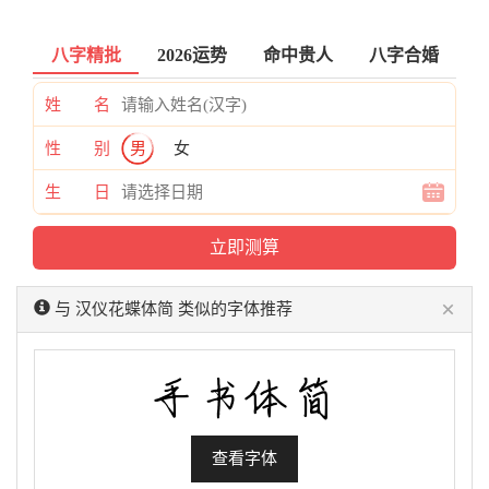
八字精批
2026运势
命中贵人
八字合婚
姓 名
性 别
男
女
生 日
×
与 汉仪花蝶体简 类似的字体推荐
查看字体