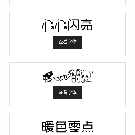
查看字体
查看字体