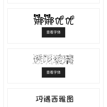
查看字体
查看字体